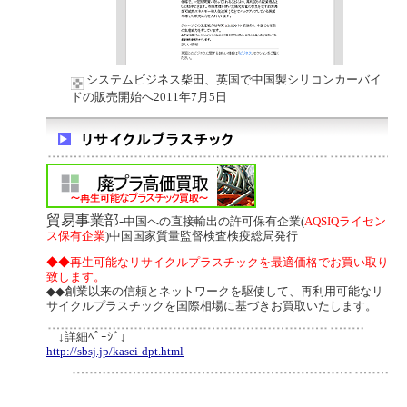
システムビジネス柴田、英国で中国製シリコンカーバイ
ドの販売開始へ2011年7月5日
貿易事業部-
中国への直接輸出の許可保有企業(
AQSIQライセン
ス保有企業
)中国国家質量監督検査検疫総局発行
◆◆再生可能なリサイクルプラスチックを最適価格でお買い取り
致します。
◆◆創業以来の信頼とネットワークを駆使して、再利用可能なリ
サイクルプラスチックを国際相場に基づきお買取いたします。
↓詳細ﾍﾟｰｼﾞ↓
http://sbsj.jp/kasei-dpt.html